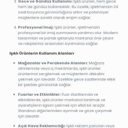
Gece ve Gündüz Kullanımı:
Işıklı ürünler, hem gece
hem de gündüz kullanılabilir. Bu özellik, işletmenizin 24
saat boyunca görünürlüğünü artırır ve potansiyel
müşterilere sürekli olarak erişim sağlar.
Profesyonel İmaj:
Işıklı ürünler, işletmenizin
profesyonel bir imaj sunmasına yardımcı olur. Modern
tasarımları ve parlak ışıklarıyla markanızı öne çıkarır
ve rakipleriniz arasından sıyrılmanızı sağlar.
Işıklı Ürünlerin Kullanım Alanları
Mağazalar ve Perakende Alanları:
Mağaza
vitrinlerinde veya iç mekânlarda, ışıklı ürünler
ürünlerinizi sergilemek ve müşterilerin dikkatini
çekmek için idealdir. Özellikle gece saatlerinde etkili
bir şekilde görünürlük sağlar.
Fuarlar ve Etkinlikler:
Fuar stantlarında ve
etkinliklerde, ışıklı ürünler markanızı tanıtmak ve
ziyaretçilerin ilgisini çekmek için etkili bir araçtır.
Standınızı diğerlerinden ayırmak ve göze çarpmak
için idealdir.
Açık Hava Reklamcılığı:
Işıklı reklam panoları veya