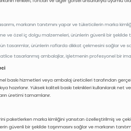
rkanın renkleri, fontları ve diğer görsel unsurlarıyla uyumlu ol
tasarımı, markanın tanıtımını yapar ve tüketicilerin marka kimliğ
me ve özel iç dolgu malzemeleri, ürünlerin güvenli bir şekilde 
ün tasarımlar, ürünlerin raflarda dikkat çekmesini sağlar ve satış
ikkatlice tasarlanmış ambalajlar, işletmenin profesyonel bir imajı
eci
el baskı hizmetleri veya ambalaj üreticileri tarafından gerçekl
ya hazırlanır. Yüksek kaliteli baskı teknikleri kullanılarak net ve
arın üretimi tamamlanır.
rini paketlerken marka kimliğini yansıtan özelleştirilmiş ve çe
nlerin güvenli bir şekilde taşınmasını sağlar ve markanın tanıtım