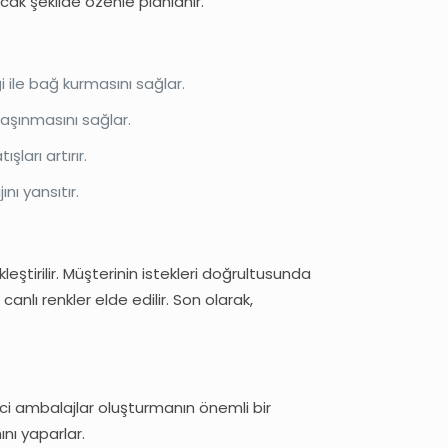
acak şekilde özenle planlanır.
i ile bağ kurmasını sağlar.
taşınmasını sağlar.
ları artırır.
nı yansıtır.
eştirilir. Müşterinin istekleri doğrultusunda
 canlı renkler elde edilir. Son olarak,
kici ambalajlar oluşturmanın önemli bir
ını yaparlar.