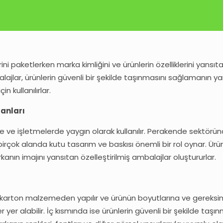
ini paketlerken marka kimliğini ve ürünlerin özelliklerini yansıt
lajlar, ürünlerin güvenli bir şekilde taşınmasını sağlamanın y
 kullanılırlar.
lanları
rde ve işletmelerde yaygın olarak kullanılır. Perakende sektörü
çok alanda kutu tasarım ve baskısı önemli bir rol oynar. Ürün
rkanın imajını yansıtan özelleştirilmiş ambalajlar oluştururlar.
 karton malzemeden yapılır ve ürünün boyutlarına ve gereksinim
 yer alabilir. İç kısmında ise ürünlerin güvenli bir şekilde ta