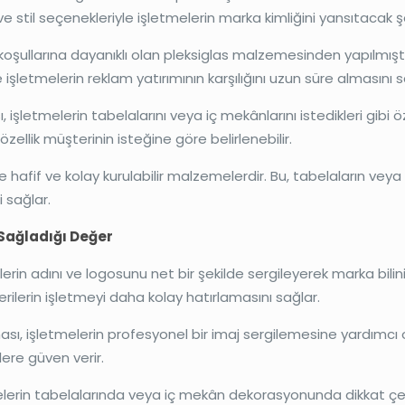
e stil seçenekleriyle işletmelerin marka kimliğini yansıtacak şeki
koşullarına dayanıklı olan pleksiglas malzemesinden yapılmıştı
işletmelerin reklam yatırımının karşılığını uzun süre almasını s
 işletmelerin tabelalarını veya iç mekânlarını istedikleri gibi ö
 özellik müşterinin isteğine göre belirlenebilir.
kle hafif ve kolay kurulabilir malzemelerdir. Bu, tabelaların ve
i sağlar.
 Sağladığı Değer
lerin adını ve logosunu net bir şekilde sergileyerek marka bilinir
rilerin işletmeyi daha kolay hatırlamasını sağlar.
ası, işletmelerin profesyonel bir imaj sergilemesine yardımcı
lere güven verir.
melerin tabelalarında veya iç mekân dekorasyonunda dikkat çeki