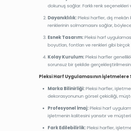
dokunuş sağlar. Farklı renk seçenekleri v
Dayanıklılık:
Pleksi harfler, dış mekân 
renklerinin solmamasını sağlar, böylece 
Esnek Tasarım:
Pleksi harf uygulaması,
boyutları, fontları ve renkleri gibi birçok
Kolay Kurulum:
Pleksi harfler genelli
sorunsuz bir şekilde gerçekleştirilmesin
Pleksi Harf Uygulamasının İşletmelere
Marka Bilinirliği:
Pleksi harfler, işletme
dekorasyonunun görsel çekiciliği, müşte
Profesyonel İmaj:
Pleksi harf uygulam
işletmenin kalitesini yansıtır ve müşteri
Fark Edilebilirlik:
Pleksi harfler, işlet