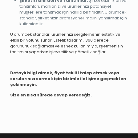
Şirket Etkinlikleri ve Tanıtımlar:
Şirket etkinlikleri ve
tanıtımları, markanızı ve ürünlerinizi potansiyel
müşterilere tanıtmak için harika bir fırsattır. U örümcek
standlar, şirketinizin profesyonel imajını yansıtmak için
kullanılabilir.
U örümcek standlar, ürünlerinizi sergilemenin estetik ve
etkili bir yolunu sunar. Estetik tasarımı, 360 derece
görünürlük sağlaması ve esnek kullanımıyla, işletmenizin
tanıtımını yaparken işlevsellik ve görsellik sağlar.
Detaylı bilgi almak, fiyat teklifi talep etmek veya
sorularınızı sormak için bizimle iletişime geçmekten
çekinmeyin.
Size en kısa sürede cevap vereceğiz.